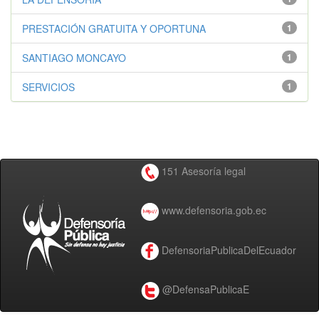
PRESTACIÓN GRATUITA Y OPORTUNA
1
SANTIAGO MONCAYO
1
SERVICIOS
1
151 Asesoría legal
www.defensoria.gob.ec
DefensoriaPublicaDelEcuador
@DefensaPublicaE