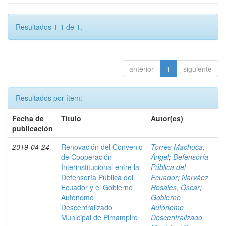
Resultados 1-1 de 1.
anterior
1
siguiente
Resultados por ítem:
Fecha de
Título
Autor(es)
publicación
2019-04-24
Renovación del Convenio
Torres Machuca,
de Cooperación
Ángel
;
Defensoría
Interinstitucional entre la
Pública del
Defensoría Pública del
Ecuador
;
Narváez
Ecuador y el Gobierno
Rosales, Óscar
;
Autónomo
Gobierno
Descentralizado
Autónomo
Municipal de Pimampiro
Descentralizado