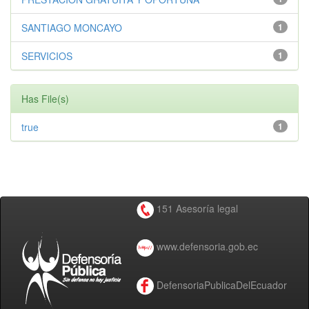
SANTIAGO MONCAYO
1
SERVICIOS
1
Has File(s)
true
1
151 Asesoría legal
www.defensoria.gob.ec
DefensoriaPublicaDelEcuador