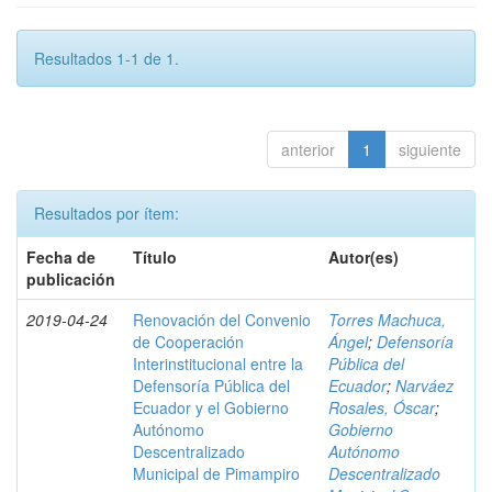
Resultados 1-1 de 1.
anterior
1
siguiente
Resultados por ítem:
Fecha de
Título
Autor(es)
publicación
2019-04-24
Renovación del Convenio
Torres Machuca,
de Cooperación
Ángel
;
Defensoría
Interinstitucional entre la
Pública del
Defensoría Pública del
Ecuador
;
Narváez
Ecuador y el Gobierno
Rosales, Óscar
;
Autónomo
Gobierno
Descentralizado
Autónomo
Municipal de Pimampiro
Descentralizado