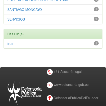
SANTIAGO MONCAYO
1
SERVICIOS
1
Has File(s)
true
1
151 Asesoría legal
www.defensoria.gob.ec
DefensoriaPublicaDelEcuador