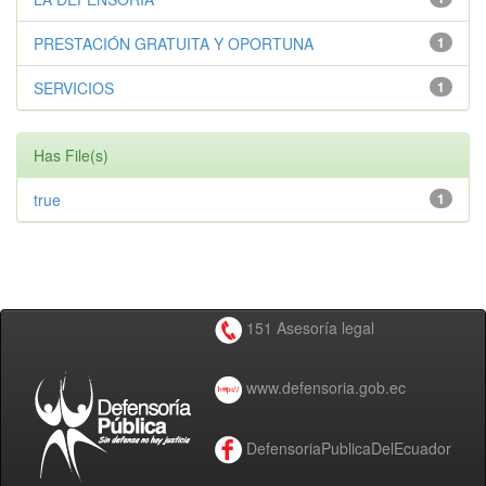
PRESTACIÓN GRATUITA Y OPORTUNA
1
SERVICIOS
1
Has File(s)
true
1
151 Asesoría legal
www.defensoria.gob.ec
DefensoriaPublicaDelEcuador