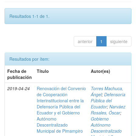
Resultados 1-1 de 1.
anterior
1
siguiente
Resultados por ítem:
Fecha de
Título
Autor(es)
publicación
2019-04-24
Renovación del Convenio
Torres Machuca,
de Cooperación
Ángel
;
Defensoría
Interinstitucional entre la
Pública del
Defensoría Pública del
Ecuador
;
Narváez
Ecuador y el Gobierno
Rosales, Óscar
;
Autónomo
Gobierno
Descentralizado
Autónomo
Municipal de Pimampiro
Descentralizado