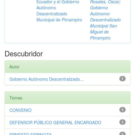
Ecuador y el Gobierno
Rosales, Óscar
;
Autónomo
Gobierno
Descentralizado
Autónomo
Municipal de Pimampiro
Descentralizado
Municipal San
Miguel de
Pimampiro
Descubridor
Autor
Gobierno Autónomo Descentralizado...
1
Temas
CONVENIO
1
DEFENSOR PÚBLICO GENERAL ENCARGADO
1
ERNESTO ESPINOZA
1