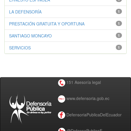
LA DEFENSORÍA
1
PRESTACIÓN GRATUITA Y OPORTUNA
1
SANTIAGO MONCAYO
1
SERVICIOS
1
151 Asesoría legal
www.defensoria.gob.ec
DefensoriaPublicaDelEcuador
@DefensaPublicaE