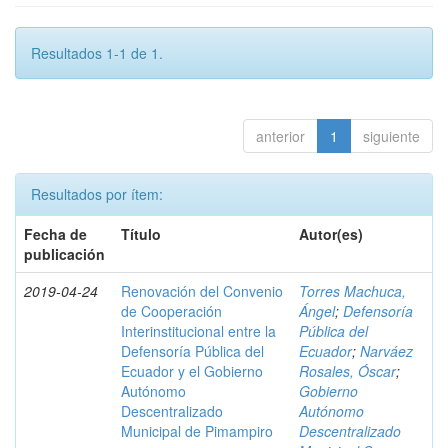
Resultados 1-1 de 1.
anterior
1
siguiente
Resultados por ítem:
Fecha de
Título
Autor(es)
publicación
2019-04-24
Renovación del Convenio
Torres Machuca,
de Cooperación
Ángel
;
Defensoría
Interinstitucional entre la
Pública del
Defensoría Pública del
Ecuador
;
Narváez
Ecuador y el Gobierno
Rosales, Óscar
;
Autónomo
Gobierno
Descentralizado
Autónomo
Municipal de Pimampiro
Descentralizado