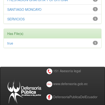
SANTIAGO MONCAYO
1
SERVICIOS
1
Has File(s)
true
1
151 Asesoría legal
www.defensoria.gob.ec
DefensoriaPublicaDelEcuador