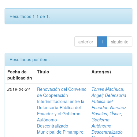
Resultados 1-1 de 1.
anterior
1
siguiente
Resultados por ítem:
Fecha de
Título
Autor(es)
publicación
2019-04-24
Renovación del Convenio
Torres Machuca,
de Cooperación
Ángel
;
Defensoría
Interinstitucional entre la
Pública del
Defensoría Pública del
Ecuador
;
Narváez
Ecuador y el Gobierno
Rosales, Óscar
;
Autónomo
Gobierno
Descentralizado
Autónomo
Municipal de Pimampiro
Descentralizado