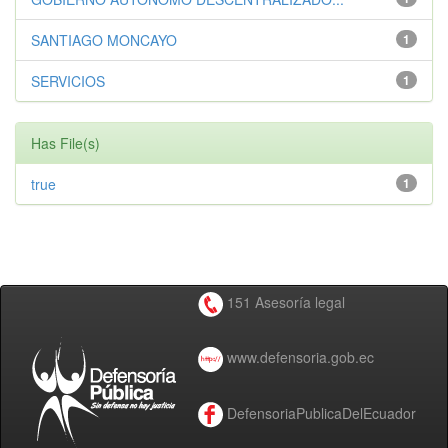
SANTIAGO MONCAYO
1
SERVICIOS
1
Has File(s)
true
1
151 Asesoría legal
www.defensoria.gob.ec
DefensoriaPublicaDelEcuador