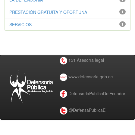
PRESTACIÓN GRATUITA Y OPORTUNA
1
SERVICIOS
1
151 Asesoría legal
www.defensoria.gob.ec
DefensoriaPublicaDelEcuador
@DefensaPublicaE