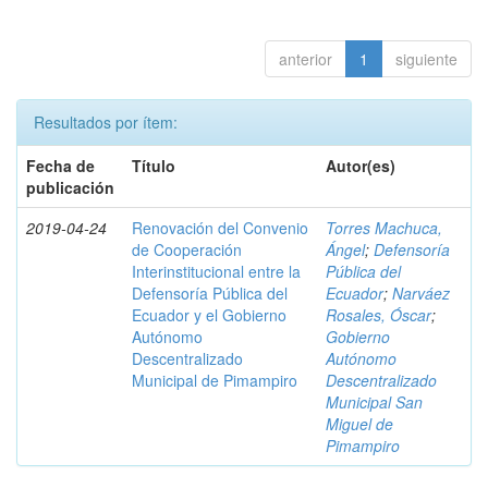
anterior
1
siguiente
Resultados por ítem:
Fecha de
Título
Autor(es)
publicación
2019-04-24
Renovación del Convenio
Torres Machuca,
de Cooperación
Ángel
;
Defensoría
Interinstitucional entre la
Pública del
Defensoría Pública del
Ecuador
;
Narváez
Ecuador y el Gobierno
Rosales, Óscar
;
Autónomo
Gobierno
Descentralizado
Autónomo
Municipal de Pimampiro
Descentralizado
Municipal San
Miguel de
Pimampiro