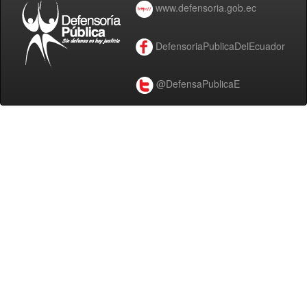
www.defensoria.gob.ec
DefensoriaPublicaDelEcuador
@DefensaPublicaE