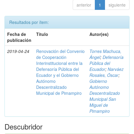
anterior
1
siguiente
Resultados por ítem:
Fecha de
Título
Autor(es)
publicación
2019-04-24
Renovación del Convenio
Torres Machuca,
de Cooperación
Ángel
;
Defensoría
Interinstitucional entre la
Pública del
Defensoría Pública del
Ecuador
;
Narváez
Ecuador y el Gobierno
Rosales, Óscar
;
Autónomo
Gobierno
Descentralizado
Autónomo
Municipal de Pimampiro
Descentralizado
Municipal San
Miguel de
Pimampiro
Descubridor