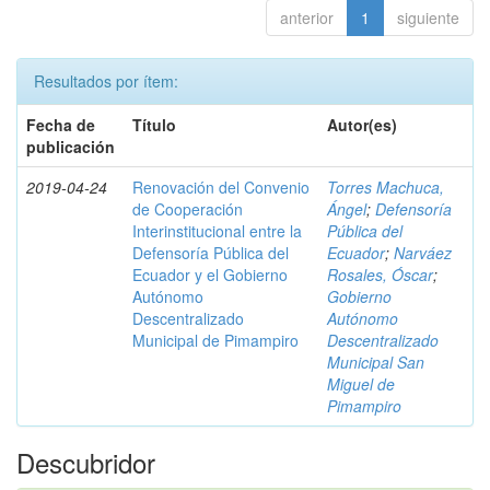
anterior
1
siguiente
Resultados por ítem:
Fecha de
Título
Autor(es)
publicación
2019-04-24
Renovación del Convenio
Torres Machuca,
de Cooperación
Ángel
;
Defensoría
Interinstitucional entre la
Pública del
Defensoría Pública del
Ecuador
;
Narváez
Ecuador y el Gobierno
Rosales, Óscar
;
Autónomo
Gobierno
Descentralizado
Autónomo
Municipal de Pimampiro
Descentralizado
Municipal San
Miguel de
Pimampiro
Descubridor