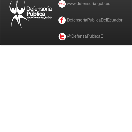
www.defensoria.gob.ec
DefensoriaPublicaDelEcuador
@DefensaPublicaE