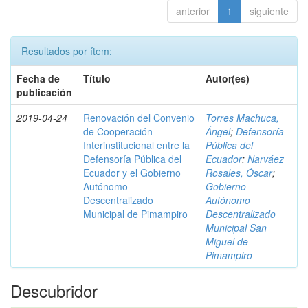
anterior
1
siguiente
Resultados por ítem:
Fecha de
Título
Autor(es)
publicación
2019-04-24
Renovación del Convenio
Torres Machuca,
de Cooperación
Ángel
;
Defensoría
Interinstitucional entre la
Pública del
Defensoría Pública del
Ecuador
;
Narváez
Ecuador y el Gobierno
Rosales, Óscar
;
Autónomo
Gobierno
Descentralizado
Autónomo
Municipal de Pimampiro
Descentralizado
Municipal San
Miguel de
Pimampiro
Descubridor