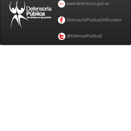
www.defensoria.gob.ec
DefensoriaPublicaDelEcuador
@DefensaPublicaE