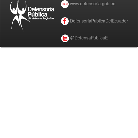
www.defensoria.gob.ec
DefensoriaPublicaDelEcuador
@DefensaPublicaE