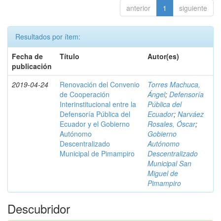
anterior
1
siguiente
Resultados por ítem:
Fecha de
Título
Autor(es)
publicación
2019-04-24
Renovación del Convenio
Torres Machuca,
de Cooperación
Ángel
;
Defensoría
Interinstitucional entre la
Pública del
Defensoría Pública del
Ecuador
;
Narváez
Ecuador y el Gobierno
Rosales, Óscar
;
Autónomo
Gobierno
Descentralizado
Autónomo
Municipal de Pimampiro
Descentralizado
Municipal San
Miguel de
Pimampiro
Descubridor