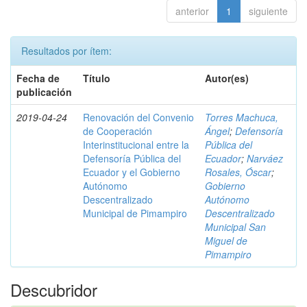
anterior
1
siguiente
Resultados por ítem:
Fecha de
Título
Autor(es)
publicación
2019-04-24
Renovación del Convenio
Torres Machuca,
de Cooperación
Ángel
;
Defensoría
Interinstitucional entre la
Pública del
Defensoría Pública del
Ecuador
;
Narváez
Ecuador y el Gobierno
Rosales, Óscar
;
Autónomo
Gobierno
Descentralizado
Autónomo
Municipal de Pimampiro
Descentralizado
Municipal San
Miguel de
Pimampiro
Descubridor