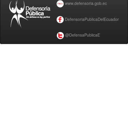
www.defensoria.gob.ec
DefensoriaPublicaDelEcuador
@DefensaPublicaE