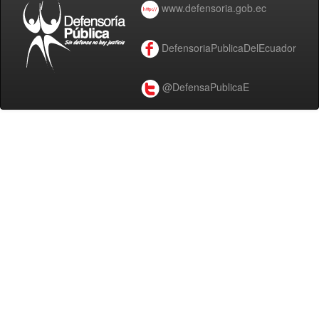
www.defensoria.gob.ec
DefensoriaPublicaDelEcuador
@DefensaPublicaE