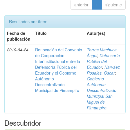
anterior
1
siguiente
Resultados por ítem:
Fecha de
Título
Autor(es)
publicación
2019-04-24
Renovación del Convenio
Torres Machuca,
de Cooperación
Ángel
;
Defensoría
Interinstitucional entre la
Pública del
Defensoría Pública del
Ecuador
;
Narváez
Ecuador y el Gobierno
Rosales, Óscar
;
Autónomo
Gobierno
Descentralizado
Autónomo
Municipal de Pimampiro
Descentralizado
Municipal San
Miguel de
Pimampiro
Descubridor