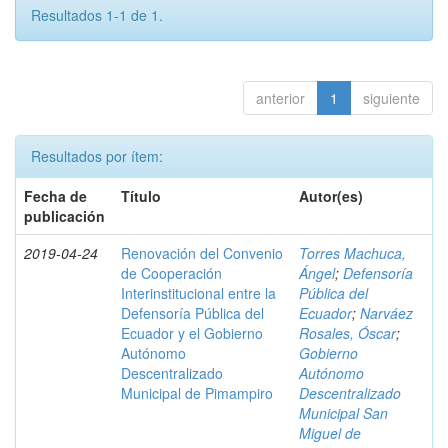
Resultados 1-1 de 1.
anterior
1
siguiente
Resultados por ítem:
Fecha de
Título
Autor(es)
publicación
2019-04-24
Renovación del Convenio
Torres Machuca,
de Cooperación
Ángel
;
Defensoría
Interinstitucional entre la
Pública del
Defensoría Pública del
Ecuador
;
Narváez
Ecuador y el Gobierno
Rosales, Óscar
;
Autónomo
Gobierno
Descentralizado
Autónomo
Municipal de Pimampiro
Descentralizado
Municipal San
Miguel de