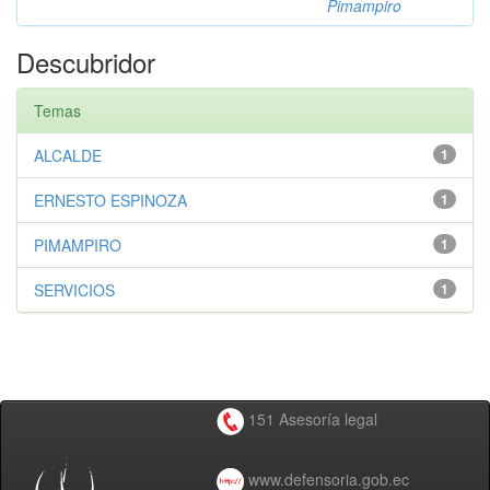
Pimampiro
Descubridor
Temas
ALCALDE
1
ERNESTO ESPINOZA
1
PIMAMPIRO
1
SERVICIOS
1
151 Asesoría legal
www.defensoria.gob.ec