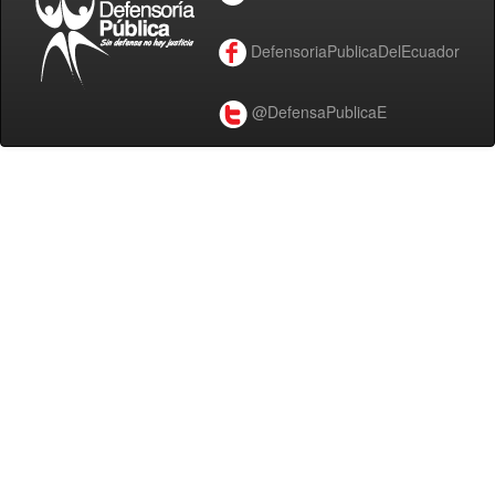
DefensoriaPublicaDelEcuador
@DefensaPublicaE