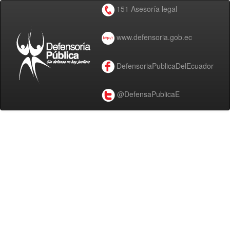
151 Asesoría legal
www.defensoria.gob.ec
DefensoriaPublicaDelEcuador
@DefensaPublicaE