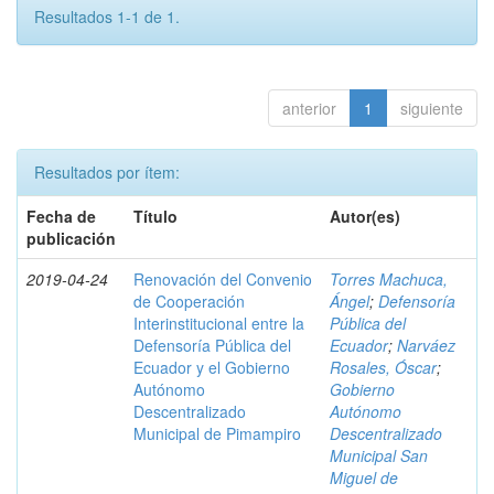
Resultados 1-1 de 1.
anterior
1
siguiente
Resultados por ítem:
Fecha de
Título
Autor(es)
publicación
2019-04-24
Renovación del Convenio
Torres Machuca,
de Cooperación
Ángel
;
Defensoría
Interinstitucional entre la
Pública del
Defensoría Pública del
Ecuador
;
Narváez
Ecuador y el Gobierno
Rosales, Óscar
;
Autónomo
Gobierno
Descentralizado
Autónomo
Municipal de Pimampiro
Descentralizado
Municipal San
Miguel de