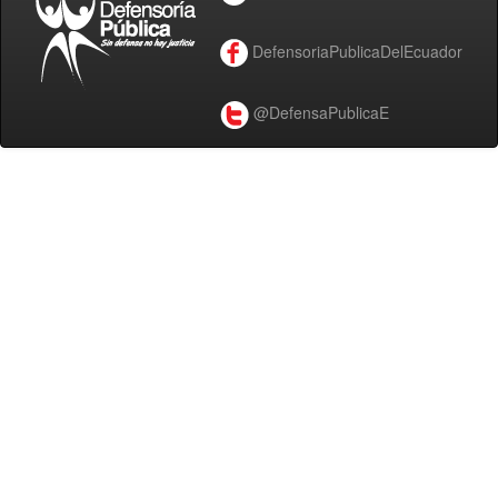
DefensoriaPublicaDelEcuador
@DefensaPublicaE