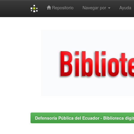
Repositorio
Navegar por
Ayuda
Skip
navigation
Defensoría Pública del Ecuador - Biblioteca digit