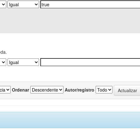
eda.
Ordenar
Autor/registro