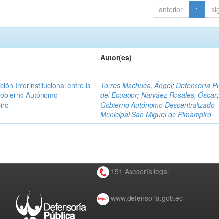
anterior
1
si
Autor(es)
n Interinstitucional entre la
Torres Machuca, Ángel
;
Defensoría Pú
 Gobierno Autónomo
del Ecuador
;
Narváez Rosales, Óscar
;
iro
Gobierno Autónomo Descentralizado
Municipal San Miguel de Pimampiro
151 Asesoría legal
www.defensoria.gob.ec