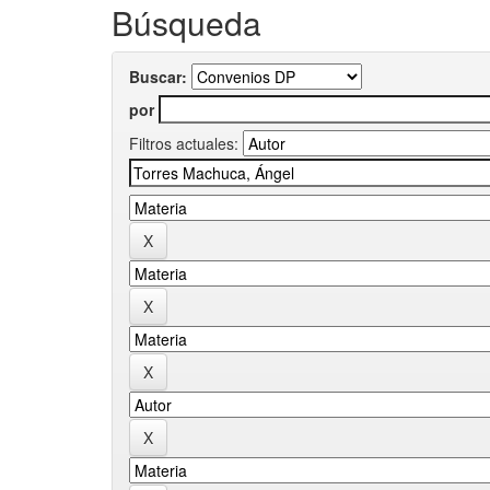
Búsqueda
Buscar:
por
Filtros actuales: