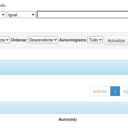
eda.
Ordenar
Autor/registro
anterior
1
si
Autor(es)