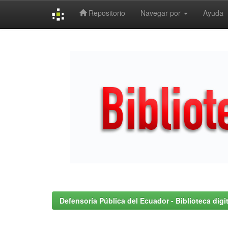
Repositorio
Navegar por
Ayuda
Skip
navigation
Defensoría Pública del Ecuador - Biblioteca digit