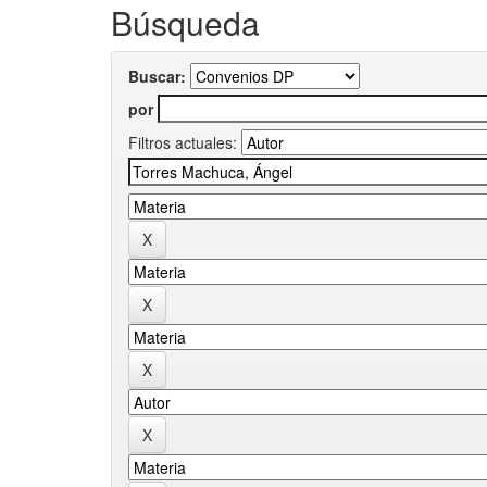
Búsqueda
Buscar:
por
Filtros actuales: