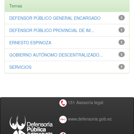
Temas
DEFENSOR PÚBLICO GENERAL ENCARGADO
1
DEFENSOR PÚBLICO PROVINCIAL DE IM...
1
ERNESTO ESPINOZA
1
GOBIERNO AUTÓNOMO DESCENTRALIZADO...
1
SERVICIOS
1
151 Asesoría legal
www.defensoria.gob.ec