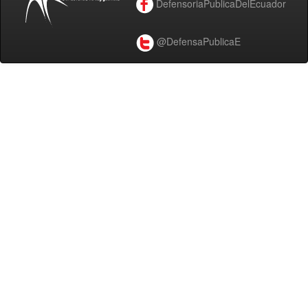
DefensoriaPublicaDelEcuador
@DefensaPublicaE