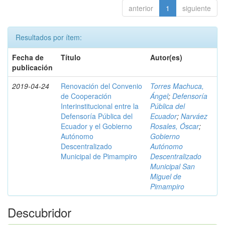
anterior
1
siguiente
Resultados por ítem:
Fecha de
Título
Autor(es)
publicación
2019-04-24
Renovación del Convenio
Torres Machuca,
de Cooperación
Ángel
;
Defensoría
Interinstitucional entre la
Pública del
Defensoría Pública del
Ecuador
;
Narváez
Ecuador y el Gobierno
Rosales, Óscar
;
Autónomo
Gobierno
Descentralizado
Autónomo
Municipal de Pimampiro
Descentralizado
Municipal San
Miguel de
Pimampiro
Descubridor