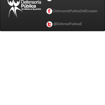
DefensoriaPublicaDelEcuador
@DefensaPublicaE