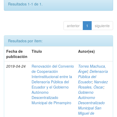
Resultados 1-1 de 1.
anterior
1
siguiente
Resultados por ítem:
Fecha de
Título
Autor(es)
publicación
2019-04-24
Renovación del Convenio
Torres Machuca,
de Cooperación
Ángel
;
Defensoría
Interinstitucional entre la
Pública del
Defensoría Pública del
Ecuador
;
Narváez
Ecuador y el Gobierno
Rosales, Óscar
;
Autónomo
Gobierno
Descentralizado
Autónomo
Municipal de Pimampiro
Descentralizado
Municipal San
Miguel de