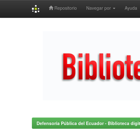
Repositorio
Navegar por
Ayuda
Skip
navigation
Defensoría Pública del Ecuador - Biblioteca digit