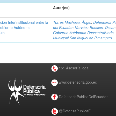
Autor(es)
n Interinstitucional entre la
Torres Machuca, Ángel
;
Defensoría Pú
 Gobierno Autónomo
del Ecuador
;
Narváez Rosales, Óscar
;
iro
Gobierno Autónomo Descentralizado
Municipal San Miguel de Pimampiro
151 Asesoría legal
www.defensoria.gob.ec
DefensoriaPublicaDelEcuador
@DefensaPublicaE