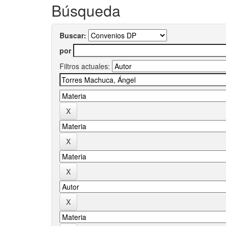
Búsqueda
Buscar:
por
Filtros actuales: