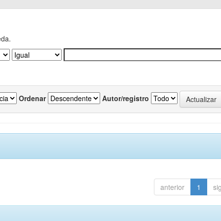
eda.
Ordenar
Autor/registro
anterior
1
si