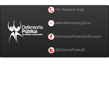
151 Asesoría legal
www.defensoria.gob.ec
DefensoriaPublicaDelEcuador
@DefensaPublicaE