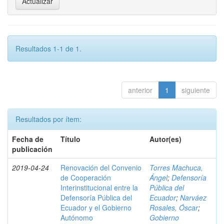
Resultados 1-1 de 1.
anterior
1
siguiente
Resultados por ítem:
Fecha de
Título
Autor(es)
publicación
2019-04-24
Renovación del Convenio
Torres Machuca,
de Cooperación
Ángel
;
Defensoría
Interinstitucional entre la
Pública del
Defensoría Pública del
Ecuador
;
Narváez
Ecuador y el Gobierno
Rosales, Óscar
;
Autónomo
Gobierno