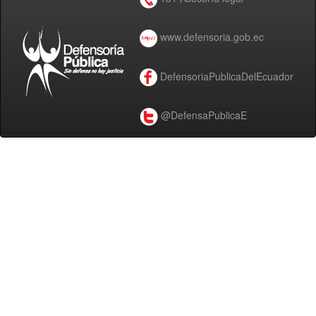
www.defensoria.gob.ec
DefensoriaPublicaDelEcuador
@DefensaPublicaE