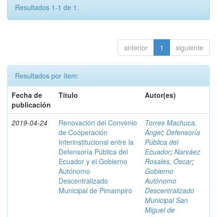
Resultados 1-1 de 1.
anterior
1
siguiente
Resultados por ítem:
Fecha de
Título
Autor(es)
publicación
2019-04-24
Renovación del Convenio
Torres Machuca,
de Cooperación
Ángel
;
Defensoría
Interinstitucional entre la
Pública del
Defensoría Pública del
Ecuador
;
Narváez
Ecuador y el Gobierno
Rosales, Óscar
;
Autónomo
Gobierno
Descentralizado
Autónomo
Municipal de Pimampiro
Descentralizado
Municipal San
Miguel de