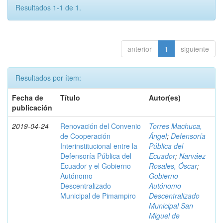
Resultados 1-1 de 1.
anterior
1
siguiente
Resultados por ítem:
Fecha de
Título
Autor(es)
publicación
2019-04-24
Renovación del Convenio
Torres Machuca,
de Cooperación
Ángel
;
Defensoría
Interinstitucional entre la
Pública del
Defensoría Pública del
Ecuador
;
Narváez
Ecuador y el Gobierno
Rosales, Óscar
;
Autónomo
Gobierno
Descentralizado
Autónomo
Municipal de Pimampiro
Descentralizado
Municipal San
Miguel de