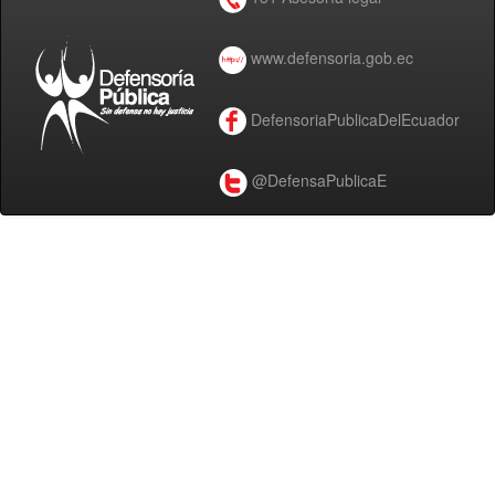
www.defensoria.gob.ec
DefensoriaPublicaDelEcuador
@DefensaPublicaE