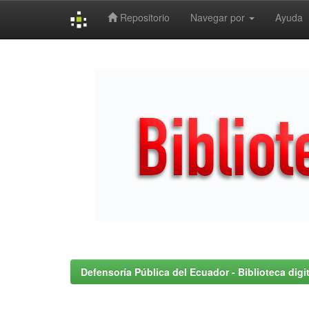
Repositorio
Navegar por
Ayuda
Skip
navigation
Defensoría Pública del Ecuador - Biblioteca digit