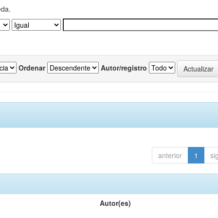
eda.
Ordenar
Autor/registro
anterior
1
si
Autor(es)