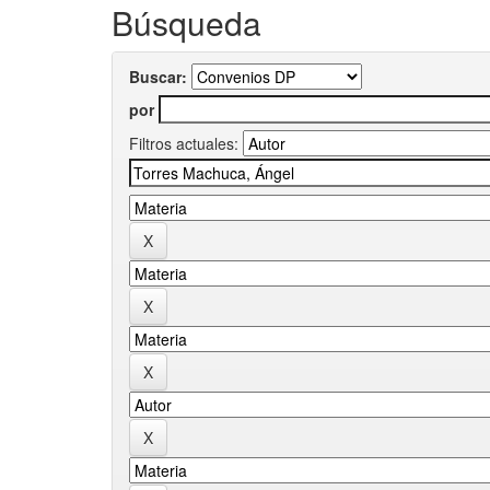
Búsqueda
Buscar:
por
Filtros actuales: