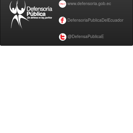
www.defensoria.gob.ec
DefensoriaPublicaDelEcuador
@DefensaPublicaE