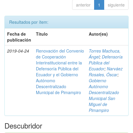
anterior
1
siguiente
Resultados por ítem:
Fecha de
Título
Autor(es)
publicación
2019-04-24
Renovación del Convenio
Torres Machuca,
de Cooperación
Ángel
;
Defensoría
Interinstitucional entre la
Pública del
Defensoría Pública del
Ecuador
;
Narváez
Ecuador y el Gobierno
Rosales, Óscar
;
Autónomo
Gobierno
Descentralizado
Autónomo
Municipal de Pimampiro
Descentralizado
Municipal San
Miguel de
Pimampiro
Descubridor