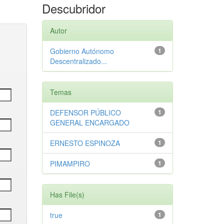
Descubridor
Autor
Gobierno Autónomo
1
Descentralizado...
Temas
DEFENSOR PÚBLICO
1
GENERAL ENCARGADO
ERNESTO ESPINOZA
1
PIMAMPIRO
1
Has File(s)
true
1