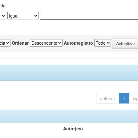
eda.
Ordenar
Autor/registro
anterior
1
si
Autor(es)