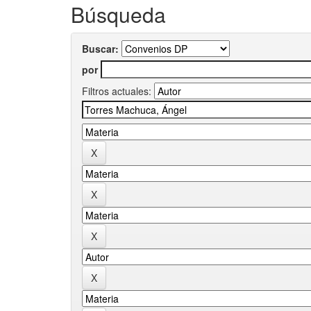
Búsqueda
Buscar:
por
Filtros actuales: