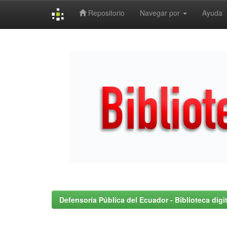
Repositorio
Navegar por
Ayuda
Skip
navigation
Defensoría Pública del Ecuador - Biblioteca digit