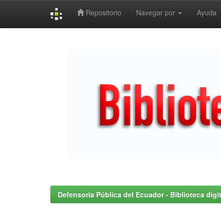
Repositorio
Navegar por
Ayuda
Skip
navigation
Defensoría Pública del Ecuador - Biblioteca digit