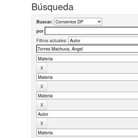
Búsqueda
Buscar:
por
Filtros actuales: