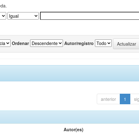
eda.
Ordenar
Autor/registro
anterior
1
si
Autor(es)