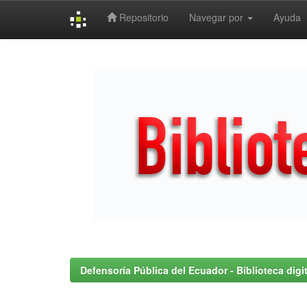
Repositorio
Navegar por
Ayuda
Skip
navigation
Defensoría Pública del Ecuador - Biblioteca digit