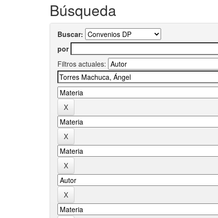
Búsqueda
Buscar:
por
Filtros actuales: