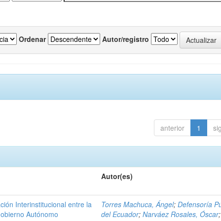
Ordenar
Autor/registro
anterior
1
si
Autor(es)
n Interinstitucional entre la
Torres Machuca, Ángel
;
Defensoría Pú
 Gobierno Autónomo
del Ecuador
;
Narváez Rosales, Óscar
;