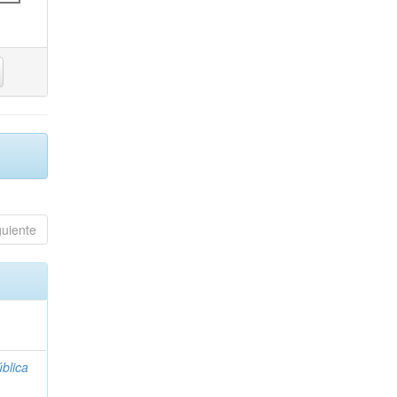
guiente
blica