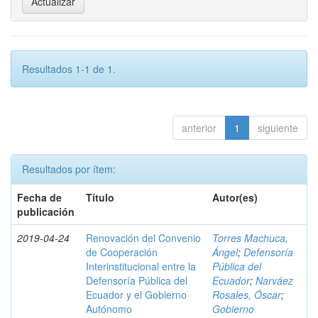
Resultados 1-1 de 1.
anterior
1
siguiente
Resultados por ítem:
Fecha de
Título
Autor(es)
publicación
2019-04-24
Renovación del Convenio
Torres Machuca,
de Cooperación
Ángel
;
Defensoría
Interinstitucional entre la
Pública del
Defensoría Pública del
Ecuador
;
Narváez
Ecuador y el Gobierno
Rosales, Óscar
;
Autónomo
Gobierno