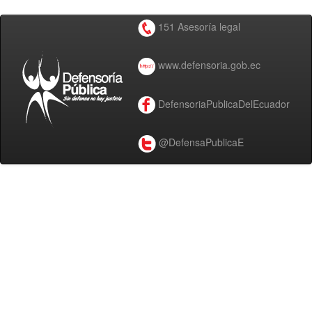
151 Asesoría legal
www.defensoria.gob.ec
DefensoriaPublicaDelEcuador
@DefensaPublicaE