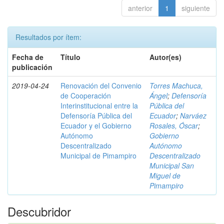
anterior
1
siguiente
Resultados por ítem:
Fecha de
Título
Autor(es)
publicación
2019-04-24
Renovación del Convenio
Torres Machuca,
de Cooperación
Ángel
;
Defensoría
Interinstitucional entre la
Pública del
Defensoría Pública del
Ecuador
;
Narváez
Ecuador y el Gobierno
Rosales, Óscar
;
Autónomo
Gobierno
Descentralizado
Autónomo
Municipal de Pimampiro
Descentralizado
Municipal San
Miguel de
Pimampiro
Descubridor