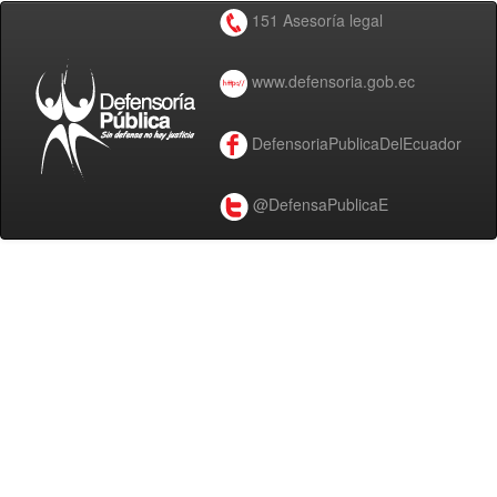
151 Asesoría legal
www.defensoria.gob.ec
DefensoriaPublicaDelEcuador
@DefensaPublicaE