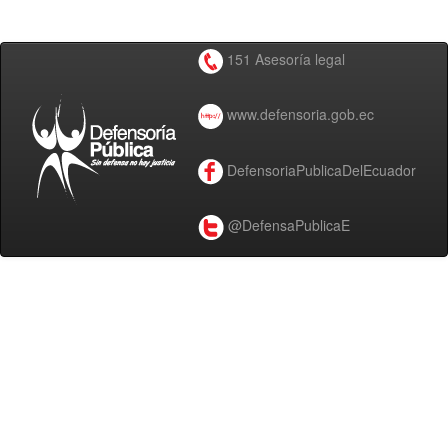
151 Asesoría legal
www.defensoria.gob.ec
DefensoriaPublicaDelEcuador
@DefensaPublicaE