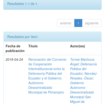
Resultados 1-1 de 1.
anterior
1
siguiente
Resultados por ítem:
Fecha de
Título
Autor(es)
publicación
2019-04-24
Renovación del Convenio
Torres Machuca,
de Cooperación
Ángel
;
Defensoría
Interinstitucional entre la
Pública del
Defensoría Pública del
Ecuador
;
Narváez
Ecuador y el Gobierno
Rosales, Óscar
;
Autónomo
Gobierno
Descentralizado
Autónomo
Municipal de Pimampiro
Descentralizado
Municipal San
Miguel de