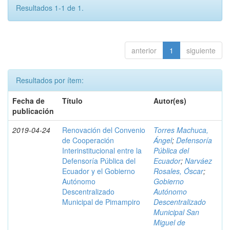
Resultados 1-1 de 1.
anterior
1
siguiente
Resultados por ítem:
Fecha de
Título
Autor(es)
publicación
2019-04-24
Renovación del Convenio
Torres Machuca,
de Cooperación
Ángel
;
Defensoría
Interinstitucional entre la
Pública del
Defensoría Pública del
Ecuador
;
Narváez
Ecuador y el Gobierno
Rosales, Óscar
;
Autónomo
Gobierno
Descentralizado
Autónomo
Municipal de Pimampiro
Descentralizado
Municipal San
Miguel de