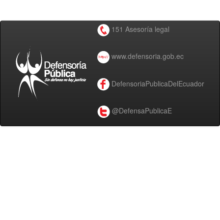
151 Asesoría legal
www.defensoria.gob.ec
DefensoriaPublicaDelEcuador
@DefensaPublicaE