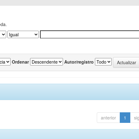
eda.
Ordenar
Autor/registro
anterior
1
si