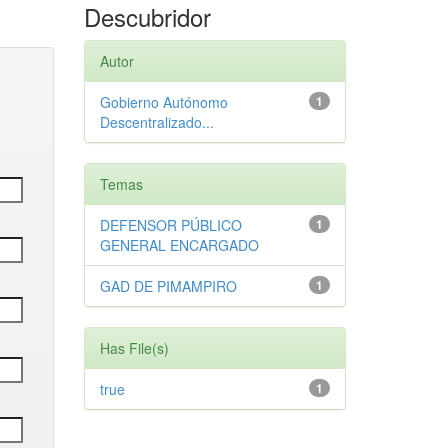
Descubridor
Autor
Gobierno Autónomo
1
Descentralizado...
Temas
DEFENSOR PÚBLICO
1
GENERAL ENCARGADO
GAD DE PIMAMPIRO
1
Has File(s)
true
1