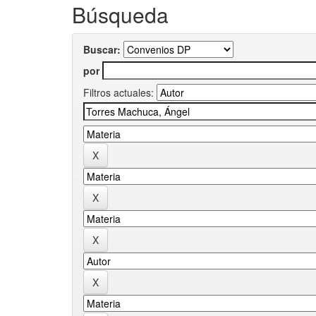
Búsqueda
Buscar:
por
Filtros actuales: