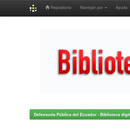
Repositorio
Navegar por
Ayuda
Skip
navigation
Defensoría Pública del Ecuador - Biblioteca digit