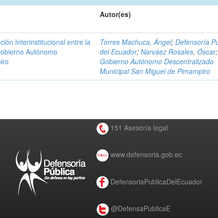
Autor(es)
n Interinstitucional entre la
Torres Machuca, Ángel
;
Defensoría Pú
 Gobierno Autónomo
del Ecuador
;
Narváez Rosales, Óscar
;
iro
Gobierno Autónomo Descentralizado
Municipal San Miguel de Pimampiro
151 Asesoría legal
www.defensoria.gob.ec
DefensoriaPublicaDelEcuador
@DefensaPublicaE