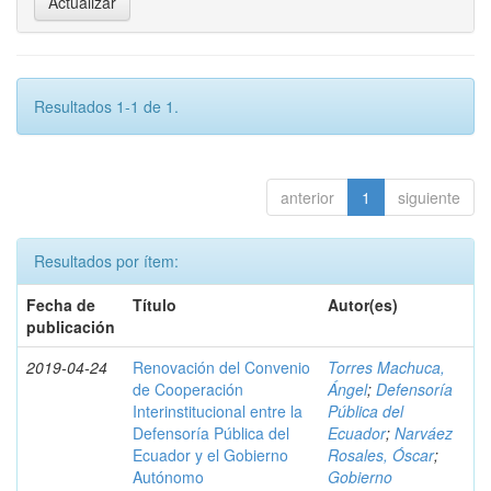
Resultados 1-1 de 1.
anterior
1
siguiente
Resultados por ítem:
Fecha de
Título
Autor(es)
publicación
2019-04-24
Renovación del Convenio
Torres Machuca,
de Cooperación
Ángel
;
Defensoría
Interinstitucional entre la
Pública del
Defensoría Pública del
Ecuador
;
Narváez
Ecuador y el Gobierno
Rosales, Óscar
;
Autónomo
Gobierno