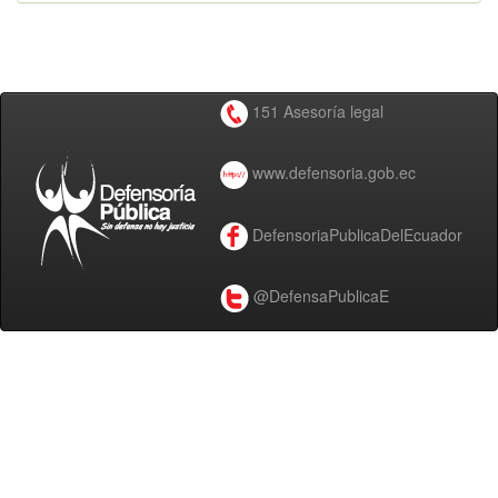
151 Asesoría legal
www.defensoria.gob.ec
DefensoriaPublicaDelEcuador
@DefensaPublicaE