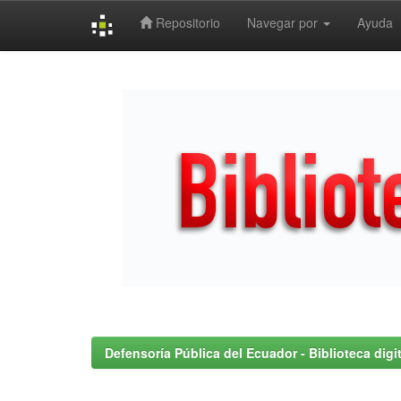
Repositorio
Navegar por
Ayuda
Skip
navigation
Defensoría Pública del Ecuador - Biblioteca digit