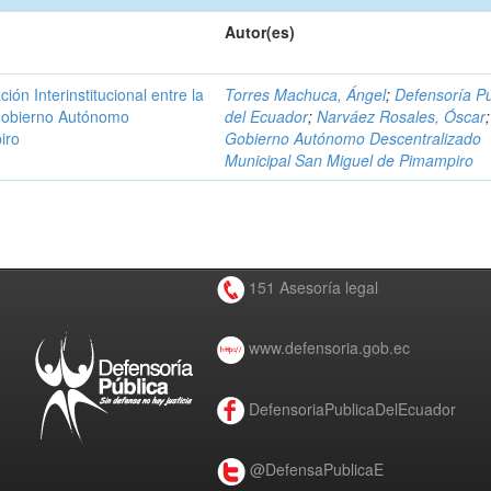
Autor(es)
n Interinstitucional entre la
Torres Machuca, Ángel
;
Defensoría Pú
 Gobierno Autónomo
del Ecuador
;
Narváez Rosales, Óscar
;
iro
Gobierno Autónomo Descentralizado
Municipal San Miguel de Pimampiro
151 Asesoría legal
www.defensoria.gob.ec
DefensoriaPublicaDelEcuador
@DefensaPublicaE