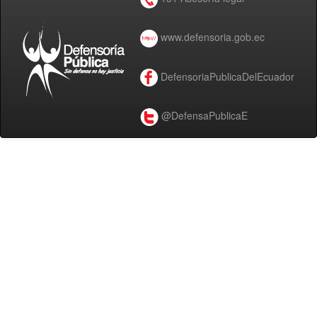
www.defensoria.gob.ec
DefensoriaPublicaDelEcuador
@DefensaPublicaE