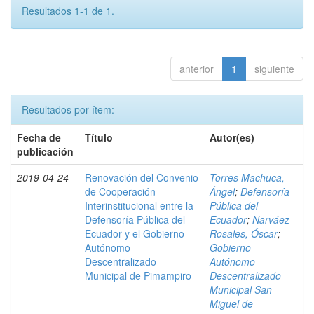
Resultados 1-1 de 1.
anterior
1
siguiente
Resultados por ítem:
Fecha de
Título
Autor(es)
publicación
2019-04-24
Renovación del Convenio
Torres Machuca,
de Cooperación
Ángel
;
Defensoría
Interinstitucional entre la
Pública del
Defensoría Pública del
Ecuador
;
Narváez
Ecuador y el Gobierno
Rosales, Óscar
;
Autónomo
Gobierno
Descentralizado
Autónomo
Municipal de Pimampiro
Descentralizado
Municipal San
Miguel de