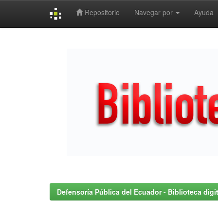
Repositorio
Navegar por
Ayuda
Skip
navigation
Defensoría Pública del Ecuador - Biblioteca digit