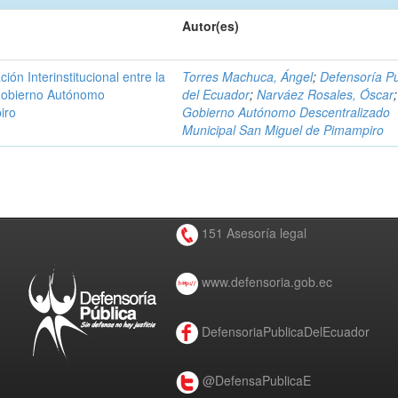
Autor(es)
n Interinstitucional entre la
Torres Machuca, Ángel
;
Defensoría Pú
 Gobierno Autónomo
del Ecuador
;
Narváez Rosales, Óscar
;
iro
Gobierno Autónomo Descentralizado
Municipal San Miguel de Pimampiro
151 Asesoría legal
www.defensoria.gob.ec
DefensoriaPublicaDelEcuador
@DefensaPublicaE