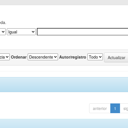
eda.
Ordenar
Autor/registro
anterior
1
si