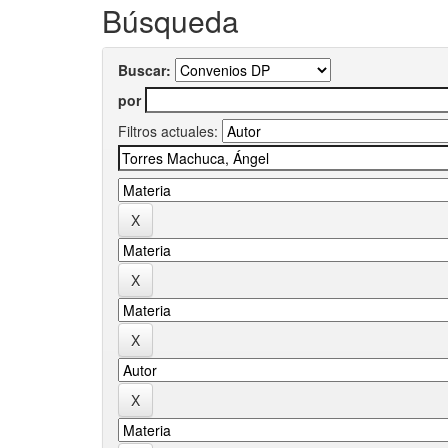
Búsqueda
Buscar:
por
Filtros actuales: