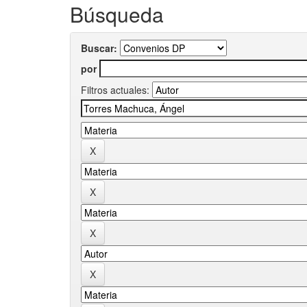
Búsqueda
Buscar:
por
Filtros actuales: