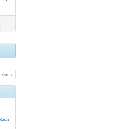
guiente
blica