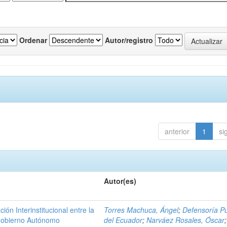
Ordenar
Autor/registro
anterior
1
si
Autor(es)
n Interinstitucional entre la
Torres Machuca, Ángel
;
Defensoría Pú
 Gobierno Autónomo
del Ecuador
;
Narváez Rosales, Óscar
;