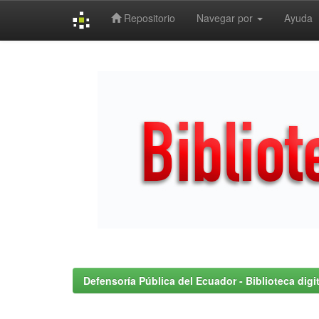
Repositorio
Navegar por
Ayuda
Skip
navigation
Defensoría Pública del Ecuador - Biblioteca digit