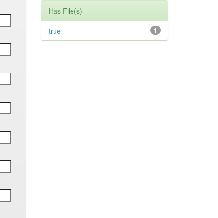
Has File(s)
true
1