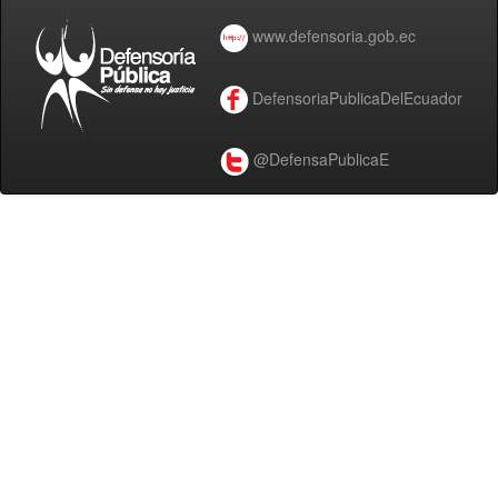
www.defensoria.gob.ec
DefensoriaPublicaDelEcuador
@DefensaPublicaE