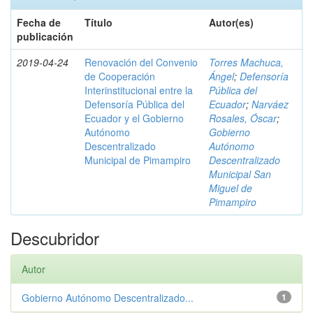
Fecha de
Título
Autor(es)
publicación
2019-04-24
Renovación del Convenio
Torres Machuca,
de Cooperación
Ángel
;
Defensoría
Interinstitucional entre la
Pública del
Defensoría Pública del
Ecuador
;
Narváez
Ecuador y el Gobierno
Rosales, Óscar
;
Autónomo
Gobierno
Descentralizado
Autónomo
Municipal de Pimampiro
Descentralizado
Municipal San
Miguel de
Pimampiro
Descubridor
Autor
Gobierno Autónomo Descentralizado...
1