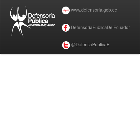
www.defensoria.gob.ec
DefensoriaPublicaDelEcuador
@DefensaPublicaE