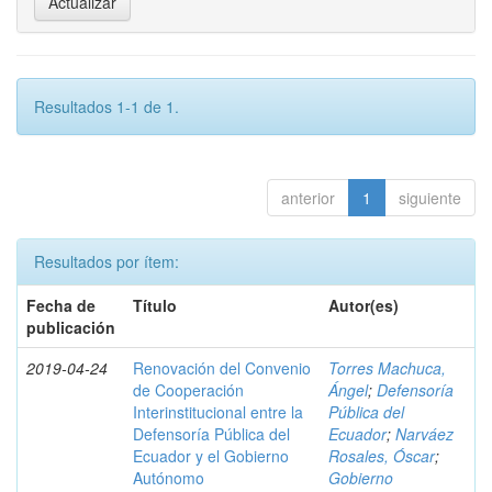
Resultados 1-1 de 1.
anterior
1
siguiente
Resultados por ítem:
Fecha de
Título
Autor(es)
publicación
2019-04-24
Renovación del Convenio
Torres Machuca,
de Cooperación
Ángel
;
Defensoría
Interinstitucional entre la
Pública del
Defensoría Pública del
Ecuador
;
Narváez
Ecuador y el Gobierno
Rosales, Óscar
;
Autónomo
Gobierno