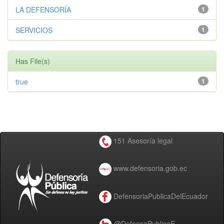
LA DEFENSORÍA
1
SERVICIOS
1
Has File(s)
true
1
151 Asesoría legal
www.defensoria.gob.ec
DefensoriaPublicaDelEcuador
@DefensaPublicaE