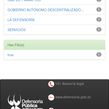
GOBIERNO AUTÓNOMO DESCENTRALIZADO...
1
LA DEFENSORÍA
1
SERVICIOS
1
Has File(s)
true
1
151 Asesoría legal
www.defensoria.gob.ec