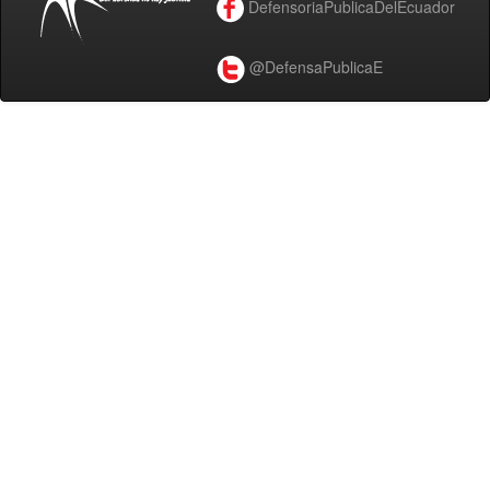
DefensoriaPublicaDelEcuador
@DefensaPublicaE