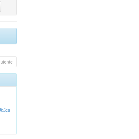
guiente
blica