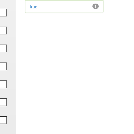
true
1