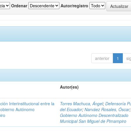
Ordenar
Autor/registro
anterior
1
si
Autor(es)
n Interinstitucional entre la
Torres Machuca, Ángel
;
Defensoría Pú
 Gobierno Autónomo
del Ecuador
;
Narváez Rosales, Óscar
;
iro
Gobierno Autónomo Descentralizado
Municipal San Miguel de Pimampiro