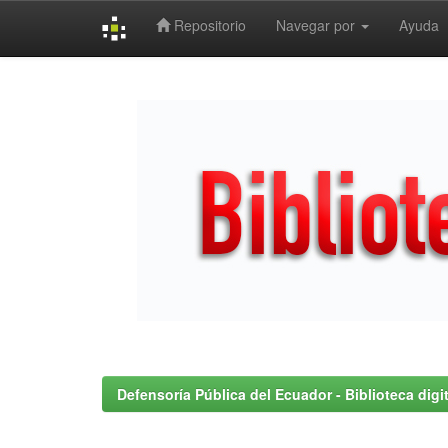
Repositorio
Navegar por
Ayuda
Skip
navigation
Defensoría Pública del Ecuador - Biblioteca digit