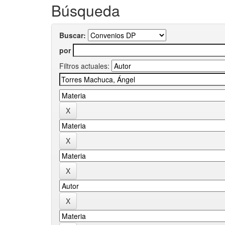
Búsqueda
Buscar:
por
Filtros actuales: