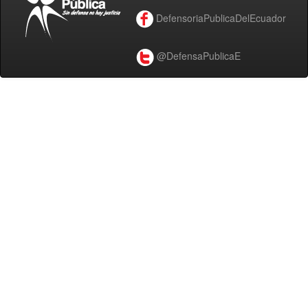
DefensoriaPublicaDelEcuador
@DefensaPublicaE