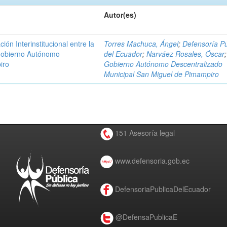
Autor(es)
n Interinstitucional entre la
Torres Machuca, Ángel
;
Defensoría Pú
 Gobierno Autónomo
del Ecuador
;
Narváez Rosales, Óscar
;
iro
Gobierno Autónomo Descentralizado
Municipal San Miguel de Pimampiro
151 Asesoría legal
www.defensoria.gob.ec
DefensoriaPublicaDelEcuador
@DefensaPublicaE