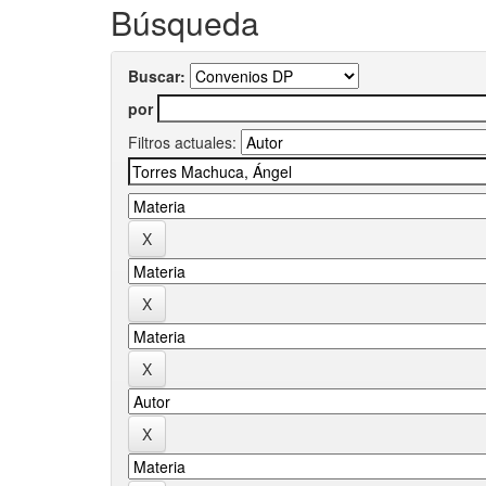
Búsqueda
Buscar:
por
Filtros actuales: