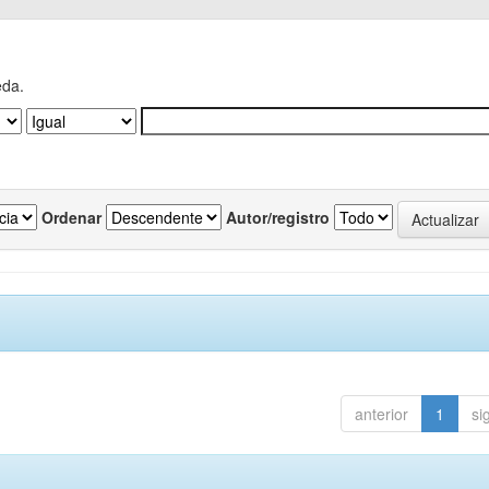
eda.
Ordenar
Autor/registro
anterior
1
si