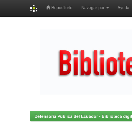
Repositorio
Navegar por
Ayuda
Skip
navigation
Defensoría Pública del Ecuador - Biblioteca digit