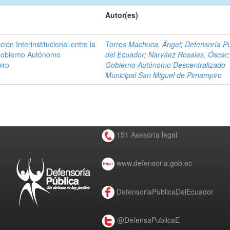
Autor(es)
n Interinstitucional entre la
Torres Machuca, Ángel
;
Defensoría Pú
 Gobierno Autónomo
del Ecuador
;
Narváez Rosales, Óscar
;
iro
Gobierno Autónomo Descentralizado
Municipal San Miguel de Pimampiro
151 Asesoría legal
www.defensoria.gob.ec
DefensoriaPublicaDelEcuador
@DefensaPublicaE