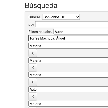
Búsqueda
Buscar:
por
Filtros actuales: