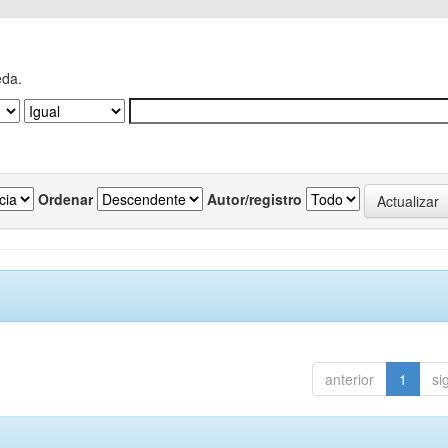
eda.
Ordenar
Autor/registro
anterior
1
si