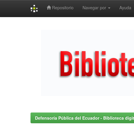
Repositorio
Navegar por
Ayuda
Skip
navigation
Defensoría Pública del Ecuador - Biblioteca digit