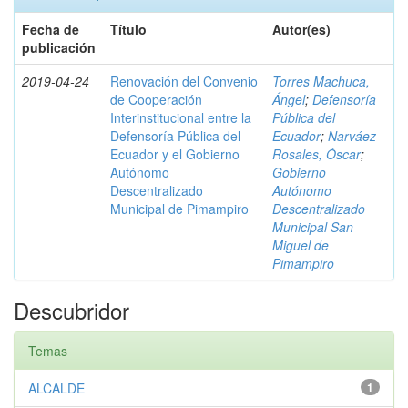
Fecha de
Título
Autor(es)
publicación
2019-04-24
Renovación del Convenio
Torres Machuca,
de Cooperación
Ángel
;
Defensoría
Interinstitucional entre la
Pública del
Defensoría Pública del
Ecuador
;
Narváez
Ecuador y el Gobierno
Rosales, Óscar
;
Autónomo
Gobierno
Descentralizado
Autónomo
Municipal de Pimampiro
Descentralizado
Municipal San
Miguel de
Pimampiro
Descubridor
Temas
ALCALDE
1