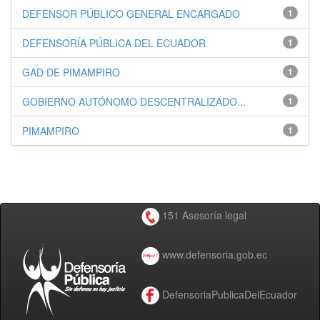
DEFENSOR PÚBLICO GENERAL ENCARGADO
1
DEFENSORÍA PÚBLICA DEL ECUADOR
1
GAD DE PIMAMPIRO
1
GOBIERNO AUTÓNOMO DESCENTRALIZADO...
1
PIMAMPIRO
1
151 Asesoría legal
www.defensoria.gob.ec
DefensoriaPublicaDelEcuador