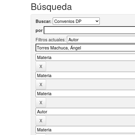
Búsqueda
Buscar:
por
Filtros actuales: