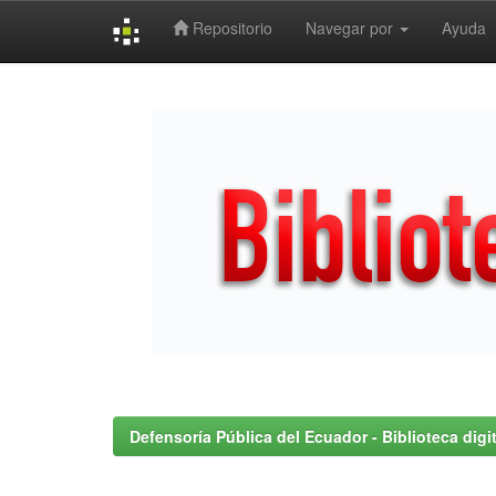
Repositorio
Navegar por
Ayuda
Skip
navigation
Defensoría Pública del Ecuador - Biblioteca digit