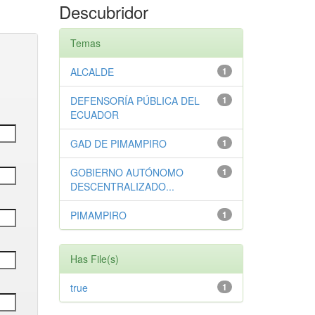
Descubridor
Temas
ALCALDE
1
DEFENSORÍA PÚBLICA DEL
1
ECUADOR
GAD DE PIMAMPIRO
1
GOBIERNO AUTÓNOMO
1
DESCENTRALIZADO...
PIMAMPIRO
1
Has File(s)
true
1