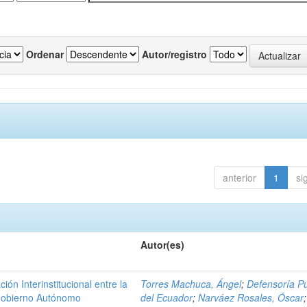
Ordenar
Autor/registro
anterior
1
si
Autor(es)
n Interinstitucional entre la
Torres Machuca, Ángel
;
Defensoría Pú
 Gobierno Autónomo
del Ecuador
;
Narváez Rosales, Óscar
;