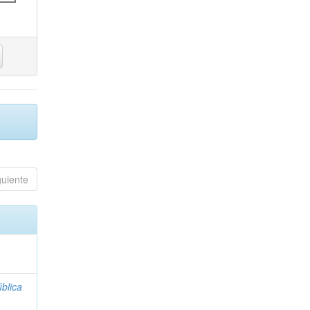
guiente
blica